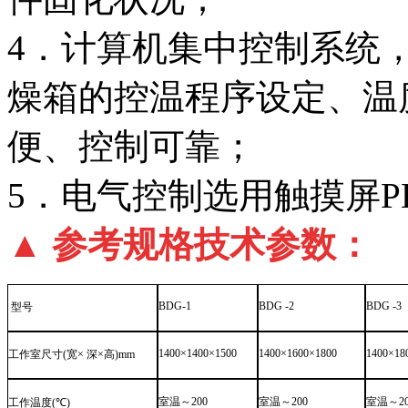
4．计算机集中控制系统
燥箱的控温程序设定、温
便、控制可靠；
5．电气控制选用触摸屏P
▲ 参考规格技术参数：
BDG-1
BDG -2
BDG -3
型号
1400×1400×1500
1400×1600×1800
1400×18
工作室尺寸
(
宽
×
深
×
高
)mm
室温～
200
室温～
200
室温～
2
工作温度
(
℃
)