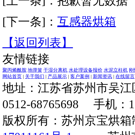
[上一条]：
抱歉暂无数据
[下一条]：
互感器烘箱
【返回列表】
友情链接
聚丙烯酰胺
地弹簧
干湿分离机
水处理设备报价
水泥立柱机
刚
网站首页
|
关于我们
|
产品展示
|
客户案例
|
新闻资讯
|
在线留言
地址：江苏省苏州市吴
0512-68765698 手机：18
版权所有：苏州京宝