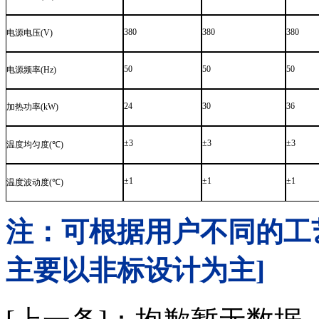
380
380
380
电源电压
(V)
50
50
50
电源频率
(Hz)
24
30
36
加热功率
(kW)
±3
±3
±3
温度均匀度
(
℃
)
±1
±1
±1
温度波动度
(
℃
)
注：可根据用户不同的工
主要以非标设计为主]